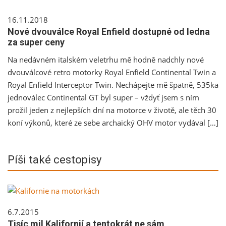
16.11.2018
Nové dvouválce Royal Enfield dostupné od ledna
za super ceny
Na nedávném italském veletrhu mě hodně nadchly nové
dvouválcové retro motorky Royal Enfield Continental Twin a
Royal Enfield Interceptor Twin. Nechápejte mě špatně, 535ka
jednoválec Continental GT byl super – vždyť jsem s ním
prožil jeden z nejlepších dní na motorce v životě, ale těch 30
koní výkonů, které ze sebe archaický OHV motor vydával […]
Píši také cestopisy
6.7.2015
Tisíc mil Kalifornií a tentokrát ne sám