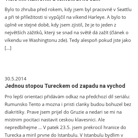
Bylo to zhruba před rokem, kdy jsem byl pracovně v Seattlu
a při té příležitosti si vypůjčil na víkend Harleye. A bylo to
úplně ve stejné době, kdy jsem zjistil, že je to jeden z
největších zážitků, který se snad na světě dá zažít (článek o
víkendu ve Washingtonu zde). Tedy alespoň pokud jste jako
[…]
30.5.2014
Jednou stopou Tureckem od zapadu na vychod
Pro lepší orientaci přidávám odkaz na předchozí díl seriálu:
Rumunsko Tento a mozna i pristi clanky budou bohuzel bez
diakritiky. Prave jsem prijel do Gruzie a nedari se mi na
mistnim pocitaci nastavit ceskou klavesnici. Ale
nepredbihejme … V patek 23.5. jsem prekrocil hranice do
Turecka a miril prvne do Istanbulu. V Istanbulu bydlim v