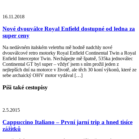
16.11.2018
Nové dvouválce Royal Enfield dostupné od ledna za
super ceny
Na nedávném italském veletrhu mě hodně nadchly nové
dvouválcové retro motorky Royal Enfield Continental Twin a Royal
Enfield Interceptor Twin. Nechápejte mě špatně, 535ka jednoválec
Continental GT byl super – vždyť jsem s ním prožil jeden z
nejlepších dní na motorce v životě, ale těch 30 koní výkonů, které ze
sebe archaický OHV motor vydával […]
Píši také cestopisy
2.5.2015
Cappuccino Italiano – První jarní trip a hned tisíce
zážitků