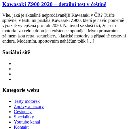
Kawasaki Z900 2020 – detailní test v češtině
Víte, jaká je aktuálně nejprodávanější Kawasaki v ČR? Tušíte
správně, v testu mi přistála Kawasaki Z900, která je navíc poměrně
výrazně vylepšená pro rok 2020. Na úvod se sluší říci, že jsem
motorku za celou dobu její existence opomíjel. Mým primárním
zájmem jsou retra, scramblery, klasické motorky a případně cestovní
endura. Moderním, sportovním naháčům tolik […]
Sociální sítě
Kategorie webu
Testy motorek
Zprávy a názory
Cestopisy
Specialitky
Youtube kanál
Kontakt