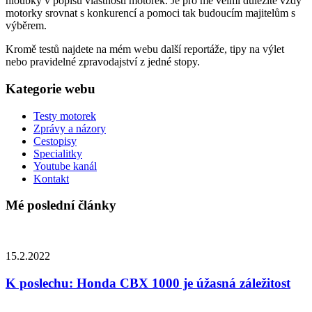
hloubky v popisu vlastností motorek. Je pro mě velmi důležité vždy
motorky srovnat s konkurencí a pomoci tak budoucím majitelům s
výběrem.
Kromě testů najdete na mém webu další reportáže, tipy na výlet
nebo pravidelné zpravodajství z jedné stopy.
Kategorie webu
Testy motorek
Zprávy a názory
Cestopisy
Specialitky
Youtube kanál
Kontakt
Mé poslední články
15.2.2022
K poslechu: Honda CBX 1000 je úžasná záležitost