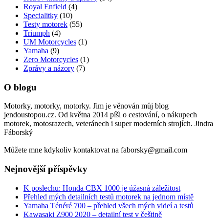
Royal Enfield
(4)
Specialitky
(10)
Testy motorek
(55)
Triumph
(4)
UM Motorcycles
(1)
Yamaha
(9)
Zero Motorcycles
(1)
Zprávy a názory
(7)
O blogu
Motorky, motorky, motorky. Jim je věnován můj blog
jendoustopou.cz. Od května 2014 píši o cestování, o nákupech
motorek, motosrazech, veteránech i super moderních strojích. Jindra
Fáborský
Můžete mne kdykoliv kontaktovat na faborsky@gmail.com
Nejnovější příspěvky
K poslechu: Honda CBX 1000 je úžasná záležitost
Přehled mých detailních testů motorek na jednom místě
Yamaha Ténéré 700 – přehled všech mých videí a testů
Kawasaki Z900 2020 – detailní test v češtině