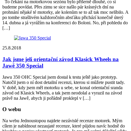
To čekání na motorkovou sezónu bylo příšerně dlouhé, co si
budeme povídat. Přes zimu se sice našlo pár krásných dní na
prohnání nějaké té motorky, ale kolenům se to až tak moc nelíbilo. A
po tomhe strašlivém každoročním absťáku přichází konečně úterý
14. dubna a já vyrážím na konferenci do Boloni. No, při pohledu do
[…]
25.8.2018
Jak jsme jeli orientační závod Klasick Wheels na
Jawě 350 Special
Jawu 350 OHC Special jsem dostal k testu ještě jako prototyp.
Natočil jsem o ní dost detailní recenzi, kterou si můžete pustit tady.
V době, kdy jsem měl motorku u sebe, se konal orientační sranda
závod od Klasick Wheels, a tak jsem neodolal a vyrazil na závod
právě na Jawě, abych ji pořádně proklepl v […]
O webu
Na webu Jednoustopou najdete nezávislé recenze motorek. Mým
cílem je nabídnout nezaujaté recenze, které půjdou navíc hodně do