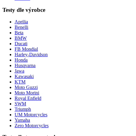
Testy dle výrobce
Aprilia
Benelli
Beta
BMW
Ducati
FB Mondial
Harley-Davidson
Honda
Husqvarna
Jawa
Kawasaki
KTM
Moto Guzzi
Moto Morini
Royal Enfield
SWM
Triumph
UM Motorcycles
Yamaha
Zero Motorcycles