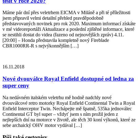
těšit v roce 2020?
Máme pár dní přes veletrhem EICMA v Miláně a při té příležitosti
jsem připravil velmi detailní přehled pravděpodobně
představovaných novinek pro rok 2020. Maximum informací získáte
v mé videoreportáži Aktualizace a poslední zjištěné informace, které
se nestihli dostat do videa (řazeno od nejnovějších zpráv) 4.11.
[20:00] – Honda představila kompletně nový Fireblade
CBR1000RR-R s nejvýkonnějším […]
16.11.2018
Nové dvouválce Royal Enfield dostupné od ledna za
super ceny
Na nedávném italském veletrhu mě hodně nadchly nové
dvouválcové retro motorky Royal Enfield Continental Twin a Royal
Enfield Interceptor Twin. Nechápejte mě špatně, 535ka jednoválec
Continental GT byl super – vždyť jsem s ním prožil jeden z
nejlepších dní na motorce v životě, ale těch 30 koní výkonů, které ze
sebe archaický OHV motor vydával […]
Píši také cestopisy