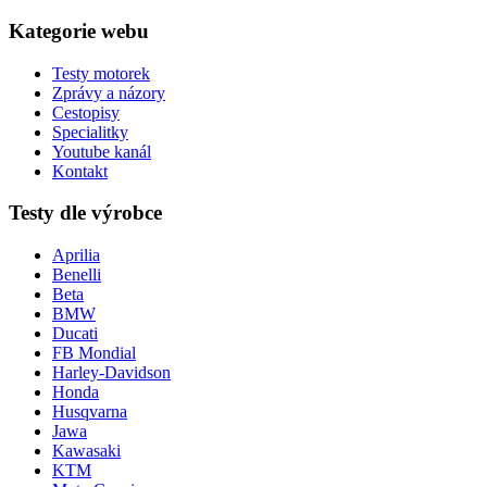
Kategorie webu
Testy motorek
Zprávy a názory
Cestopisy
Specialitky
Youtube kanál
Kontakt
Testy dle výrobce
Aprilia
Benelli
Beta
BMW
Ducati
FB Mondial
Harley-Davidson
Honda
Husqvarna
Jawa
Kawasaki
KTM