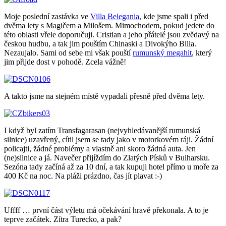
Moje poslední zastávka ve
Villa Belegania
, kde jsme spali i před
dvěma lety s Magičem a Milošem. Mimochodem, pokud jedete do
této oblasti vřele doporučuji. Cristian a jeho přátelé jsou zvědavý na
českou hudbu, a tak jim pouštím Chinaski a Divokýho Billa.
Nezaujalo. Sami od sebe mi však pouští
rumunský megahit
, který
jim přijde dost v pohodě. Zcela vážně!
A takto jsme na stejném místě vypadali přesně před dvěma lety.
I když byl zatím Transfagarasan (nejvyhledávanější rumunská
silnice) uzavřený, cítil jsem se tady jako v motorkovém ráji. Žádní
policajti, žádné problémy a vlastně ani skoro žádná auta. Jen
(ne)silnice a já. Navečer přijíždím do Zlatých Písků v Bulharsku.
Sezóna tady začíná až za 10 dní, a tak kupuji hotel přímo u moře za
400 Kč na noc. Na pláži prázdno, čas jít plavat :-)
Uffff … první část výletu má očekávání hravě překonala. A to je
teprve začátek. Zítra Turecko, a pak?