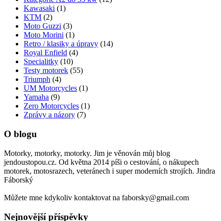
Kawasaki
(1)
KTM
(2)
Moto Guzzi
(3)
Moto Morini
(1)
Retro / klasiky a úpravy
(14)
Royal Enfield
(4)
Specialitky
(10)
Testy motorek
(55)
Triumph
(4)
UM Motorcycles
(1)
Yamaha
(9)
Zero Motorcycles
(1)
Zprávy a názory
(7)
O blogu
Motorky, motorky, motorky. Jim je věnován můj blog
jendoustopou.cz. Od května 2014 píši o cestování, o nákupech
motorek, motosrazech, veteránech i super moderních strojích. Jindra
Fáborský
Můžete mne kdykoliv kontaktovat na faborsky@gmail.com
Nejnovější příspěvky