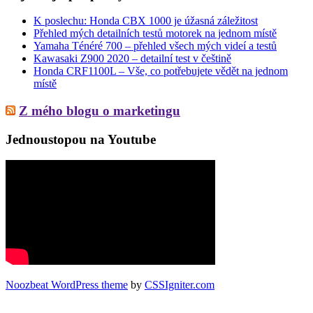
K poslechu: Honda CBX 1000 je úžasná záležitost
Přehled mých detailních testů motorek na jednom místě
Yamaha Ténéré 700 – přehled všech mých videí a testů
Kawasaki Z900 2020 – detailní test v češtině
Honda CRF1100L – Vše, co potřebujete vědět na jednom
místě
Z mého blogu o marketingu
Jednoustopou na Youtube
Noozbeat WordPress theme
by
CSSIgniter.com