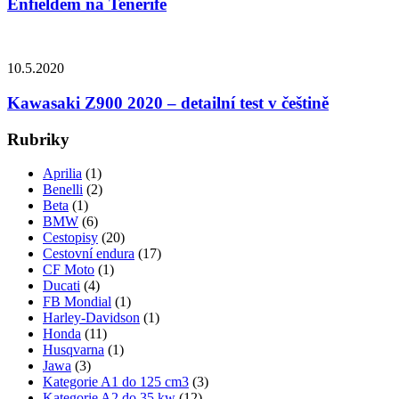
Enfieldem na Tenerife
10.5.2020
Kawasaki Z900 2020 – detailní test v češtině
Rubriky
Aprilia
(1)
Benelli
(2)
Beta
(1)
BMW
(6)
Cestopisy
(20)
Cestovní endura
(17)
CF Moto
(1)
Ducati
(4)
FB Mondial
(1)
Harley-Davidson
(1)
Honda
(11)
Husqvarna
(1)
Jawa
(3)
Kategorie A1 do 125 cm3
(3)
Kategorie A2 do 35 kw
(12)