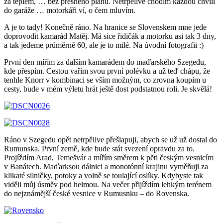
za teplem, … bez přesného plánu. Netrpělivě chodím každou chvíli
do garáže … motorkáři ví, o čem mluvím.
A je to tady! Konečně ráno. Na hranice se Slovenskem mne jede
doprovodit kamarád Matěj. Má sice řidičák a motorku asi tak 3 dny,
a tak jedeme průměrně 60, ale je to milé. Na úvodní fotografii :)
První den mířím za dalším kamarádem do maďarského Szegedu,
kde přespím. Cestou vařím svou první polévku a už teď chápu, že
tenhle Knorr v kombinaci se vším možným, co zrovna koupím u
cesty, bude v mém výletu hrát ještě dost podstatnou roli. Je skvělá!
Ráno v Szegedu opět netrpělive přešlapuji, abych se už už dostal do
Rumunska. První země, kde bude stát svezení opravdu za to.
Projíždím Arad, Temešvár a mířím směrem k pěti českým vesnicím
v Banátech. Maďarksou dálnici a monotónní krajinu vyměňuji za
klikaté silničky, potoky a volně se toulající oslíky. Kdybyste tak
viděli můj úsměv pod helmou. Na večer přijíždím lehkým terénem
do nejznámější české vesnice v Rumusnku – do Rovenska.