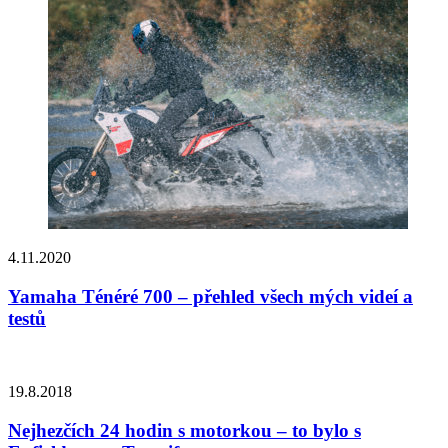
4.11.2020
Yamaha Ténéré 700 – přehled všech mých videí a
testů
19.8.2018
Nejhezčích 24 hodin s motorkou – to bylo s