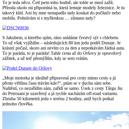
To je teda něco. Četl jsem toho hodně, ale tohle se musí zažít.
Příroda okolo mi připomíná tu, která lemuje modely železnice. Je tu
takový klid. Ani by mne nenapadlo tady koukat do počítače nebo
mobilu. Pohrávám si s myšlenkou … zůstanu tady?
S Jakubem, u kterého spím, ráno snídáme čerstvý sýr s chlebem.
To už však vyjíždím – následujicích 80 km jedu podél Dunaje. Je
krásný počasí, skoro ani nevím co za den a nepotkávám žádná auta.
To je paráda, to je paráda! Tahle cesta až do Oršovy je opravdový
zážitek, a už teď přemýšlím, kdy se sem vrátím.
„Moje motorka je ideálně připravená pro cesty mimo cesty a já
přesto většinu času trávím kde?“, ptám se v duchu sám sebe.
Naštěstí, co nezařídím sám, zařídí se samo. Úsek z cesty Târgu Jiu
do Petrosani je uzavřený a já rychle nacházím off-road variantu.
Zhruba 50 kilometrů jedu v terénu 2 hodiny, aniž bych potkal
jednoho člověka.