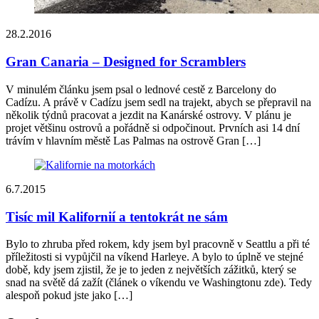
28.2.2016
Gran Canaria – Designed for Scramblers
V minulém článku jsem psal o lednové cestě z Barcelony do
Cadízu. A právě v Cadízu jsem sedl na trajekt, abych se přepravil na
několik týdnů pracovat a jezdit na Kanárské ostrovy. V plánu je
projet většinu ostrovů a pořádně si odpočinout. Prvních asi 14 dní
trávím v hlavním městě Las Palmas na ostrově Gran […]
6.7.2015
Tisíc mil Kalifornií a tentokrát ne sám
Bylo to zhruba před rokem, kdy jsem byl pracovně v Seattlu a při té
příležitosti si vypůjčil na víkend Harleye. A bylo to úplně ve stejné
době, kdy jsem zjistil, že je to jeden z největších zážitků, který se
snad na světě dá zažít (článek o víkendu ve Washingtonu zde). Tedy
alespoň pokud jste jako […]